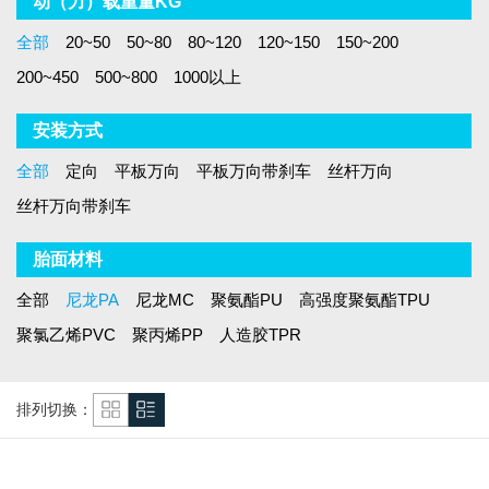
动（力）载重量KG
全部
20~50
50~80
80~120
120~150
150~200
200~450
500~800
1000以上
安装方式
全部
定向
平板万向
平板万向带刹车
丝杆万向
丝杆万向带刹车
胎面材料
全部
尼龙PA
尼龙MC
聚氨酯PU
高强度聚氨酯TPU
聚氯乙烯PVC
聚丙烯PP
人造胶TPR
排列切换：