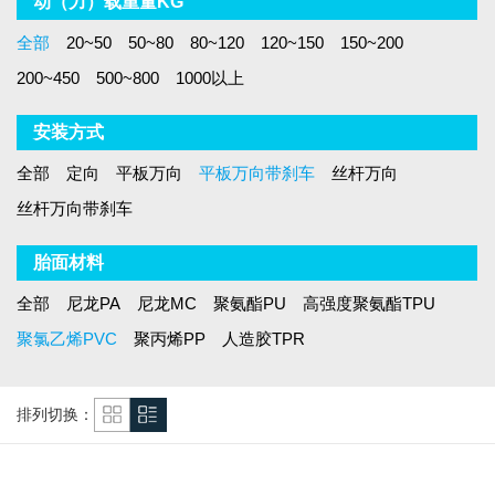
动（力）载重量KG
全部
20~50
50~80
80~120
120~150
150~200
200~450
500~800
1000以上
安装方式
全部
定向
平板万向
平板万向带刹车
丝杆万向
丝杆万向带刹车
胎面材料
全部
尼龙PA
尼龙MC
聚氨酯PU
高强度聚氨酯TPU
聚氯乙烯PVC
聚丙烯PP
人造胶TPR
排列切换：