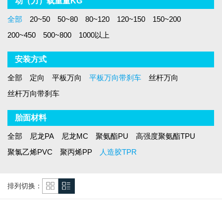
动（力）载重量KG
全部
20~50
50~80
80~120
120~150
150~200
200~450
500~800
1000以上
安装方式
全部
定向
平板万向
平板万向带刹车
丝杆万向
丝杆万向带刹车
胎面材料
全部
尼龙PA
尼龙MC
聚氨酯PU
高强度聚氨酯TPU
聚氯乙烯PVC
聚丙烯PP
人造胶TPR
排列切换：