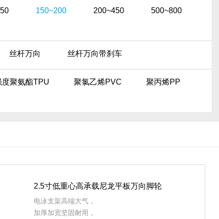
150
150~200
200~450
500~800
丝杆万向
丝杆万向带刹车
强度聚氨酯TPU
聚氯乙烯PVC
聚丙烯PP
2.5寸低重心高承载尼龙平板万向脚轮
电泳支架高端大气，
加厚加宽坚固耐用，