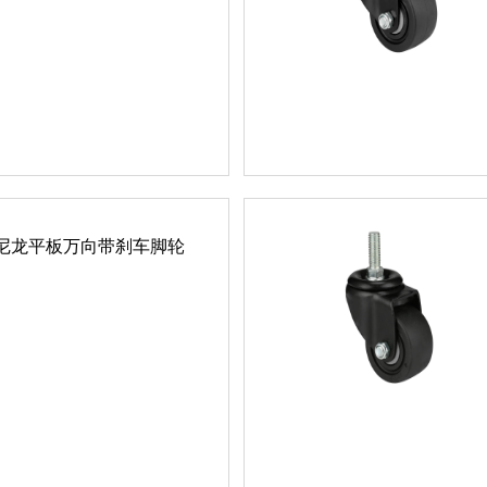
载尼龙平板万向带刹车脚轮